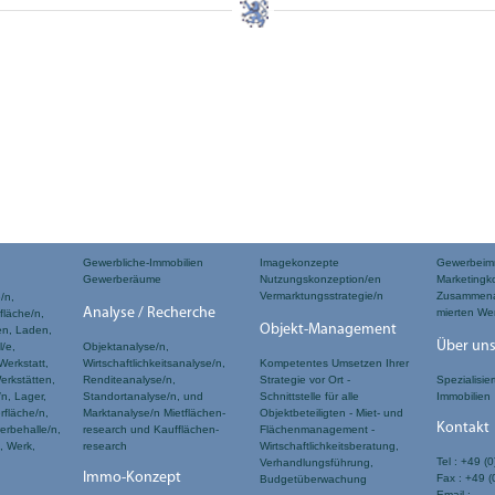
be-Immobilien-Wirtschaft Leipzig
dstücks- und Verkehrskauffrau, Immobilienassistent, Immobilienassistenti
rmittler, Makler, Kaufmann, Kauffrau, der Grundstücks und Wohnungswirtschaft, V
n,Sekretärin, Sekretär, Rechtsanwaltsgehilfe, Rechtsanwaltsgehilfin, Fachprogra
Gewerbliche-Immobilien
Imagekonzepte
Gewerbeimm
Gewerberäume
Nutzungskonzeption/en
Marketingk
Vermarktungsstrategie/n
Zusammenar
/n,
Analyse / Recherche
mierten We
fläche/n,
Objekt-Management
en, Laden,
Über un
/e,
Objektanalyse/n,
Werkstatt,
Wirtschaftlichkeitsanalyse/n,
Kompetentes Umsetzen Ihrer
erkstätten,
Renditeanalyse/n,
Strategie vor Ort -
Spezialisie
n, Lager,
Standortanalyse/n, und
Schnittstelle für alle
Immobilien
fläche/n,
Marktanalyse/n Mietflächen-
Objektbeteiligten - Miet- und
Kontakt
erbehalle/n,
research und Kaufflächen-
Flächenmanagement -
, Werk,
research
Wirtschaftlichkeitsberatung,
Tel : +49 
Verhandlungsführung,
Immo-Konzept
Fax : +49 
Budgetüberwachung
Email :