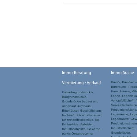
Job/s- u. Stellen-Angebot/e Gewer
Grundstücks- und Verkehrskaufmann, Grun
Immobilienfachmann, Immobilienfachfrau, Ve
Consultant, Assistent, Assistentin, Fachman
Immo-Beratung
Immo-Suche
Büro/s, Bürofläche
Vermietung / Verkauf
Büroräume, Praxis
Haus, Häuser, Vill
Gewerbegrundstück/e,
Läden, Ladenlokal
Baugrundstück/e,
Verkaufsfläche/n, 
Grundstück/e bebaut und
Servicefläche/n, W
unbebaut Bürohaus,
Produktionsfläche/
Bürohäuser, Geschäftshaus,
Lagerräume, Lager
Imobilie/n, Geschäftshäuser,
Lagerhalle/n, Gew
Einzelhandelsobjekt/e, SB-
Produktionstätte/n
Fachmärkte, Fabrik/en,
Industriefläche/n,
Industrieobjekt/e, Gewerbe-
Grundstück/e,
park/s,Gewerbecenter