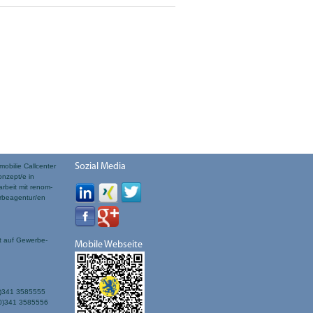
n, Immobilienkaufmann, Immobilienkauffrau,
erkäufer, Vermietungsspeziallist, Immobilien-
mmierer, Anwendungsprogrammierer
Sozial Media
obilie Callcenter
onzept/e in
beit mit renom-
rbeagentur/en
s
rt auf Gewerbe-
Mobile Webseite
(0)341 3585555
(0)341 3585556