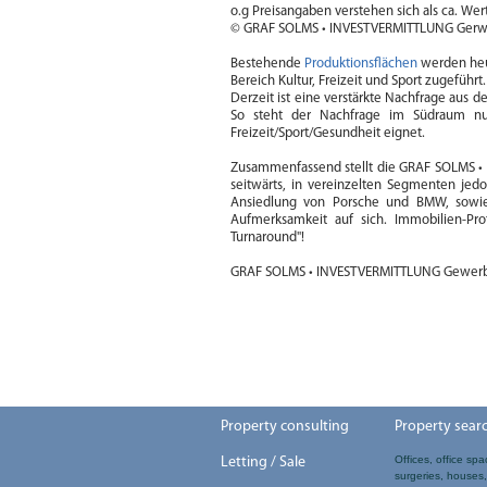
o.g Preisangaben verstehen sich als ca. We
© GRAF SOLMS • INVESTVERMITTLUNG Gerwer
Bestehende
Produktionsflächen
werden heut
Bereich Kultur, Freizeit und Sport zugeführt.
Derzeit ist eine verstärkte Nachfrage aus 
So steht der Nachfrage im Südraum nu
Freizeit/Sport/Gesundheit eignet.
Zusammenfassend stellt die GRAF SOLMS • 
seitwärts, in vereinzelten Segmenten jedo
Ansiedlung von Porsche und BMW, sowie
Aufmerksamkeit auf sich. Immobilien-Profi
Turnaround"!
GRAF SOLMS • INVESTVERMITTLUNG Gewerbei
Property consulting
Property sear
Offices, office spa
Letting / Sale
surgeries, houses, 