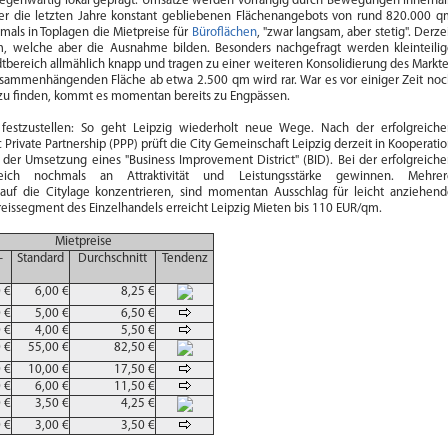
egenwärtig lokal geprägt. Umsätze werden vorrangig durch Bewegungen innerha
über die letzten Jahre konstant gebliebenen Flächenangebots von rund 820.000 
mals in Toplagen die Mietpreise für
Büroflächen
, "zwar langsam, aber stetig". Derze
, welche aber die Ausnahme bilden. Besonders nachgefragt werden kleinteilig
tbereich allmählich knapp und tragen zu einer weiteren Konsolidierung des Markt
usammenhängenden Fläche ab etwa 2.500 qm wird rar. War es vor einiger Zeit no
 zu finden, kommt es momentan bereits zu Engpässen.
festzustellen: So geht Leipzig wiederholt neue Wege. Nach der erfolgreiche
ivate Partnership (PPP) prüft die City Gemeinschaft Leipzig derzeit in Kooperati
 der Umsetzung eines "Business Improvement District" (BID). Bei der erfolgreich
ich nochmals an Attraktivität und Leistungsstärke gewinnen. Mehrer
 auf die Citylage konzentrieren, sind momentan Ausschlag für leicht anziehen
eissegment des Einzelhandels erreicht Leipzig Mieten bis 110 EUR/qm.
Mietpreise
-
Standard
Durchschnitt
Tendenz
 €
6,00 €
8,25 €
 €
5,00 €
6,50 €
 €
4,00 €
5,50 €
 €
55,00 €
82,50 €
 €
10,00 €
17,50 €
 €
6,00 €
11,50 €
 €
3,50 €
4,25 €
 €
3,00 €
3,50 €