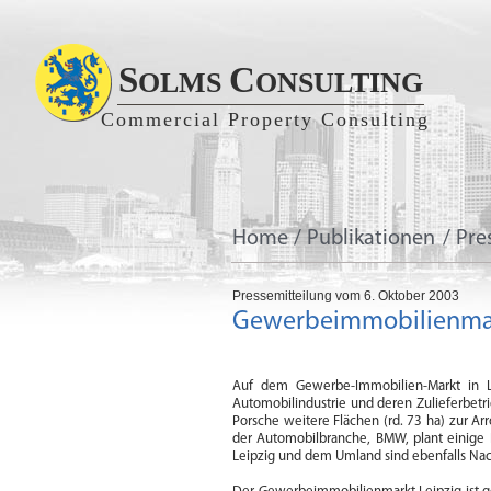
S
C
OLMS
ONSULTING
Commercial Property Consulting
Home
/
Publikationen
/
Pre
Pressemitteilung vom 6. Oktober 2003
Gewerbeimmobilienmark
Auf dem Gewerbe-Immobilien-Markt in L
Automobilindustrie und deren Zulieferbetri
Porsche weitere Flächen (rd. 73 ha) zur A
der Automobilbranche, BMW, plant einige E
Leipzig und dem Umland sind ebenfalls Nac