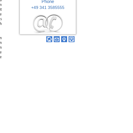
lb
Phone
qm
+49 341 3585555
it
e
es
ch
n
on
en
e
de