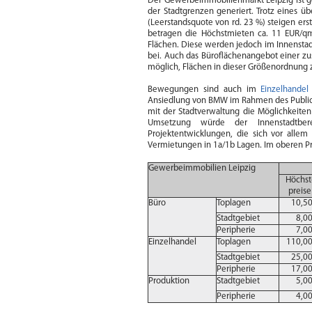
Der Gewerbeimmobilienmarkt Leipzig ist g
der Stadtgrenzen generiert. Trotz eines 
(Leerstandsquote von rd. 23 %) steigen erst
betragen die Höchstmieten ca. 11 EUR/qm
Flächen. Diese werden jedoch im Innenstad
bei. Auch das Büroflächenangebot einer z
möglich, Flächen in dieser Größenordnung
Bewegungen sind auch im
Einzelhandel
Ansiedlung von BMW im Rahmen des Public Pr
mit der Stadtverwaltung die Möglichkeiten
Umsetzung würde der Innenstadtbere
Projektentwicklungen, die sich vor allem
Vermietungen in 1a/1b Lagen. Im oberen Pr
Gewerbeimmobilien Leipzig
Höchst
preise
Büro
Toplagen
10,50
Stadtgebiet
8,00
Peripherie
7,00
Einzelhandel
Toplagen
110,00
Stadtgebiet
25,00
Peripherie
17,00
Produktion
Stadtgebiet
5,00
Peripherie
4,00