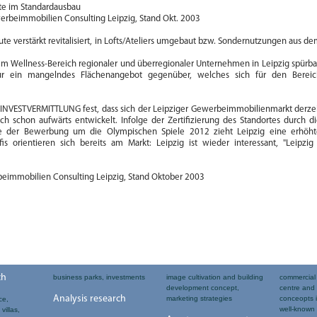
rte im Standardausbau
beimmobilien Consulting Leipzig, Stand Okt. 2003
e verstärkt revitalisiert, in Lofts/Ateliers umgebaut bzw. Sondernutzungen aus d
dem Wellness-Bereich regionaler und überregionaler Unternehmen in Leipzig spürba
r ein mangelndes Flächenangebot gegenüber, welches sich für den Bereic
INVESTVERMITTLUNG fest, dass sich der Leipziger Gewerbeimmobilienmarkt derze
ch schon aufwärts entwickelt. Infolge der Zertifizierung des Standortes durch d
 der Bewerbung um die Olympischen Spiele 2012 zieht Leipzig eine erhöht
s orientieren sich bereits am Markt: Leipzig ist wieder interessant, "Leipzig
mmobilien Consulting Leipzig, Stand Oktober 2003
ch
business parks, investments
image cultivation and building
commercial 
development concept,
centre and
Analysis research
marketing strategies
conceopts i
ce,
well-known 
villas,