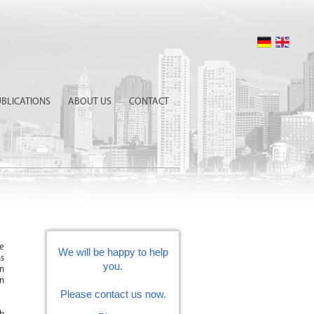
UBLICATIONS
ABOUT US
CONTACT
e
We will be happy to help
ss
you.
in
on
Please contact us now.