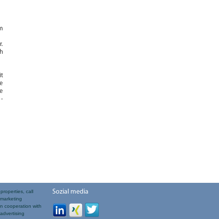
em
r.
h
it
ie
e
 -
Sozial media
properties, call
 marketing
n cooperation with
advertising