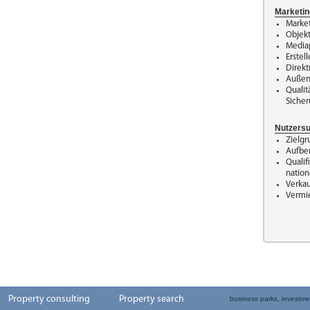
Marketin
Market
Objekt
Media
Erstel
Direk
Auße
Quali
Siche
Nutzersu
Zielg
Aufbe
Qualif
nation
Verka
Vermi
Property consulting
Property search
business parks, investme