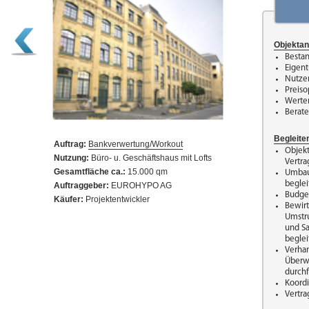
Objektan
Besta
Eigent
Nutze
Preiso
Werte
Berate
Begleit
Auftrag:
Bankverwertung/Workout
Objek
Nutzung:
Büro- u. Geschäftshaus mit Lofts
Vertra
Gesamtfläche ca.:
15.000 qm
Umbau
beglei
Auftraggeber:
EUROHYPO AG
Budge
Käufer:
Projektentwickler
Bewir
Umstru
und S
beglei
Verha
Überw
durch
Koordi
Vertr